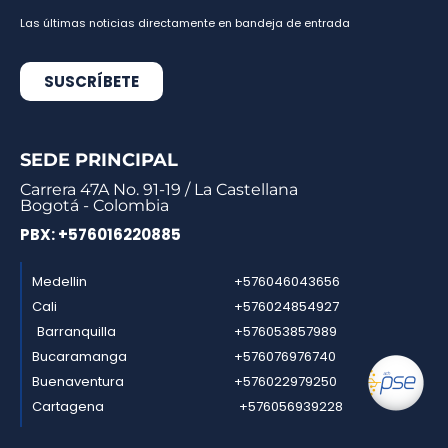
Las últimas noticias directamente en bandeja de entrada
SUSCRÍBETE
SEDE PRINCIPAL
Carrera 47A No. 91-19 / La Castellana
Bogotá - Colombia
PBX: +576016220885
Medellin
+576046043656
Cali
+576024854927
Barranquilla
+576053857989
Bucaramanga
+576076976740
Buenaventura
+576022979250
Cartagena
+576056939228