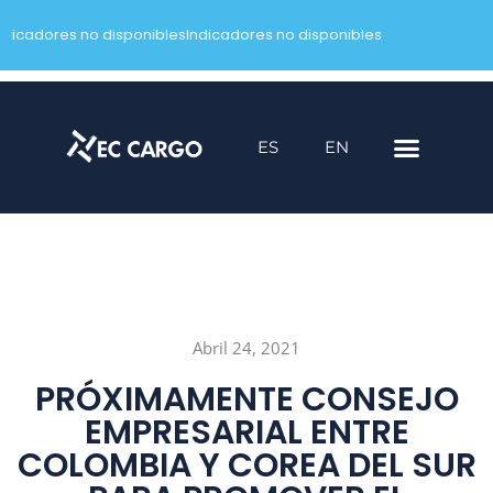
ndicadores no disponibles
Indicadores no disponibles
Saltar
al
contenido
ES
EN
Abril 24, 2021
PRÓXIMAMENTE CONSEJO
EMPRESARIAL ENTRE
COLOMBIA Y COREA DEL SUR