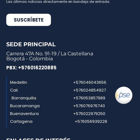
Las últimas noticias directamente en bandeja de entrada
SUSCRÍBETE
SEDE PRINCIPAL
Carrera 47A No. 91-19 / La Castellana
Bogotá - Colombia
PBX: +576016220885
Medellin
+576046043656
Cali
+576024854927
Barranquilla
+576053857989
Bucaramanga
+576076976740
Buenaventura
+576022979250
Cartagena
+576056939228