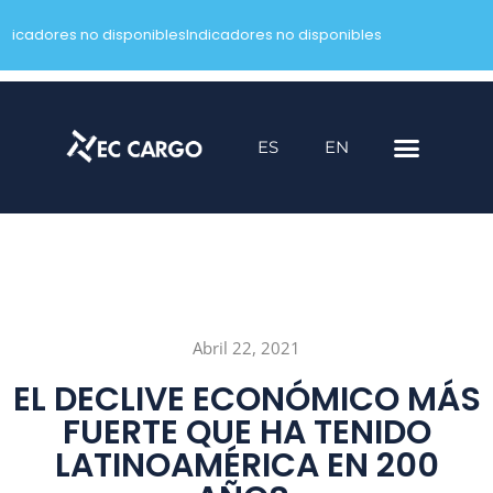
ndicadores no disponibles
Indicadores no disponibles
Saltar
al
contenido
ES
EN
Abril 22, 2021
EL DECLIVE ECONÓMICO MÁS
FUERTE QUE HA TENIDO
LATINOAMÉRICA EN 200