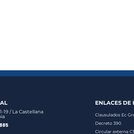
PAL
ENLACES DE 
1-19 / La Castellana
Clausulados Ec G
ia
Decreto 390
0885
Circular externa C