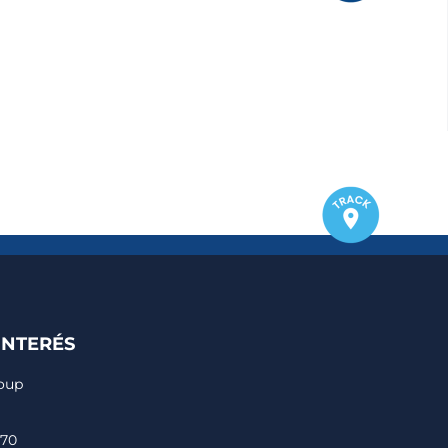
INTERÉS
roup
170