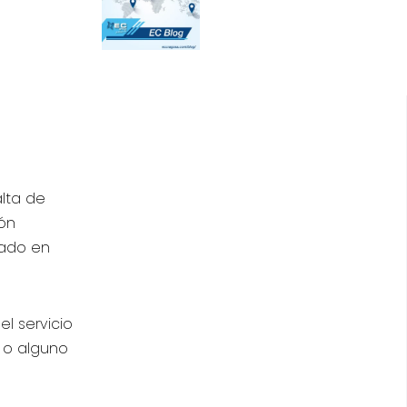
alta de
ón
sado en
l servicio
 o alguno