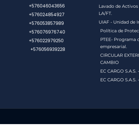
+576046043656
Lavado de Activos 
LA/FT.
+576024854927
UIAF - Unidad de I
+576053857989
Política de Prote
+576076976740
PTEE- Programa de
+576022979250
empresarial.
+576056939228
CIRCULAR EXTER
CAMBIO
EC CARGO S.A.S. 
EC CARGO S.A.S. 