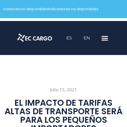
ndicadores no disponibles
Indicadores no disponibles
Saltar
al
contenido
ES
EN
Julio 15, 2021
EL IMPACTO DE TARIFAS
ALTAS DE TRANSPORTE SERÁ
PARA LOS PEQUEÑOS