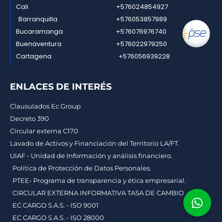
Cali
+576024854927
Barranquilla
+576053857989
Bucaramanga
+576076976740
Buenaventura
+576022979250
Cartagena
+576056939228
ENLACES DE INTERÉS
Clausulados Ec Group
Decreto 390
Circular externa C170
Lavado de Activos y Financiación del Territorio LA/FT.
UIAF - Unidad de Información y análisis financiero.
Política de Protección de Datos Personales.
PTEE- Programa de transparencia y ética empresarial.
CIRCULAR EXTERNA INFORMATIVA TASA DE CAMBIO
EC CARGO S.A.S. - ISO 9001
EC CARGO S.A.S. - ISO 28000