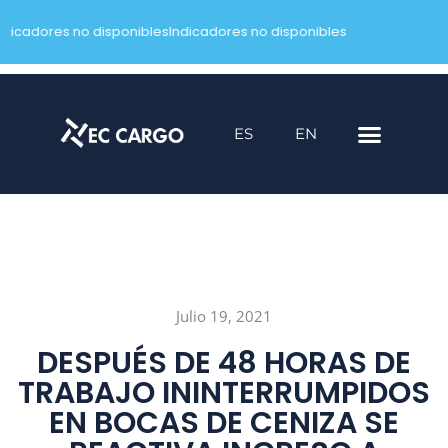
ndicadores no disponibles
Indicadores no disponibles
Saltar
al
contenido
ES
EN
Julio 19, 2021
DESPUÉS DE 48 HORAS DE
TRABAJO ININTERRUMPIDOS
EN BOCAS DE CENIZA SE