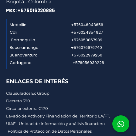
Bogotá - Colombia
PBX: +576016220885
Medellin
+576046043656
Cali
+576024854927
Barranquilla
+576053857989
Bucaramanga
+576076976740
Buenaventura
+576022979250
Cartagena
+576056939228
ENLACES DE INTERÉS
Clausulados Ec Group
Decreto 390
Circular externa C170
Lavado de Activos y Financiación del Territorio LA/FT.
UIAF - Unidad de Información y análisis financiero.
Política de Protección de Datos Personales.