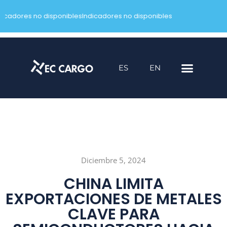
dicadores no disponibles
Indicadores no disponibles
Saltar
al
contenido
ES
EN
Diciembre 5, 2024
CHINA LIMITA
EXPORTACIONES DE METALES
CLAVE PARA