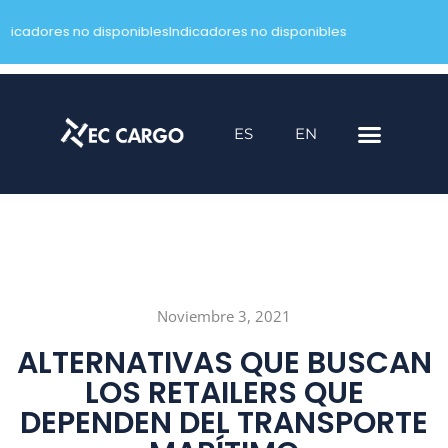
ndicadores no disponibles
Indicadores no disponibles
Saltar
al
contenido
ES
EN
Noviembre 3, 2021
ALTERNATIVAS QUE BUSCAN
LOS RETAILERS QUE
DEPENDEN DEL TRANSPORTE