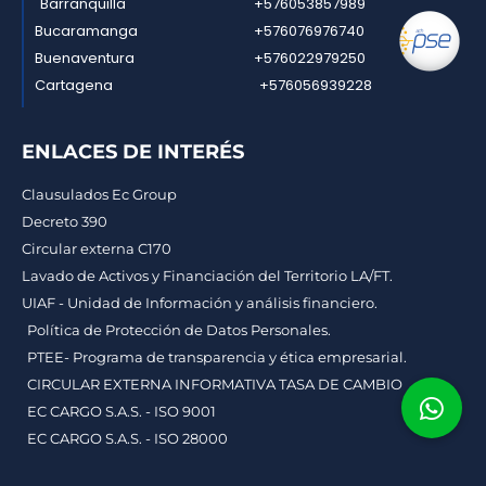
Barranquilla
+576053857989
Bucaramanga
+576076976740
Buenaventura
+576022979250
Cartagena
+576056939228
ENLACES DE INTERÉS
Clausulados Ec Group
Decreto 390
Circular externa C170
Lavado de Activos y Financiación del Territorio LA/FT.
UIAF - Unidad de Información y análisis financiero.
Política de Protección de Datos Personales.
PTEE- Programa de transparencia y ética empresarial.
CIRCULAR EXTERNA INFORMATIVA TASA DE CAMBIO
EC CARGO S.A.S. - ISO 9001
EC CARGO S.A.S. - ISO 28000