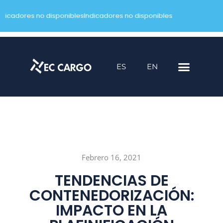
ndicadores no disponibles
Indicadores no disponibles
Saltar
al
contenido
ES
EN
Febrero 16, 2021
TENDENCIAS DE
CONTENEDORIZACIÓN:
IMPACTO EN LA