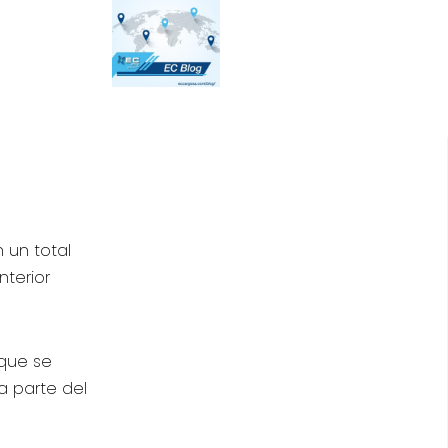
 un total
terior
 que se
a parte del