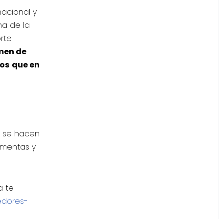
acional y
ma de la
rte
men de
ros
que en
, se hacen
rmentas y
a te
edores-