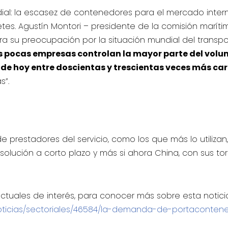
ial: la escasez de contenedores para el mercado intern
tes. Agustín Montori – presidente de la comisión maríti
era su preocupación por la situación mundial del transpo
 pocas empresas controlan la mayor parte del volu
a de hoy entre doscientas y trescientas veces más ca
s”.
prestadores del servicio, como los que más lo utilizan
lución a corto plazo y más si ahora China, con sus to
tuales de interés, para conocer más sobre esta notici
/noticias/sectoriales/46584/la-demanda-de-portaconten