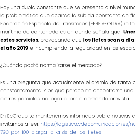
Hay una dupla constante que se presenta a nivel mund
la problemática que acarrea la subida constante de fle
Federación Española de Transitarios (FEREIA-OLTRA) reit
marítimo de contenedores en donde señala que “
Unas
estos servicios
, provocando que
los fletes sean a dí
el año 2019
e incumpliendo la regularidad en las escala
¿Cuándo podrá normalizarse el mercado?
Es una pregunta que actualmente el gremio de tanto de 
constantemente. Y es que parece no encontrarse una so
cierres parciales, no logra cubrir la demanda prevista.
En EcGroup te mantenemos informado sobre noticias ac
invitamos a leer:
https://logistica.cdecomunicacion.es
790-por-100-alarga-la-crisis-de-los-fletes