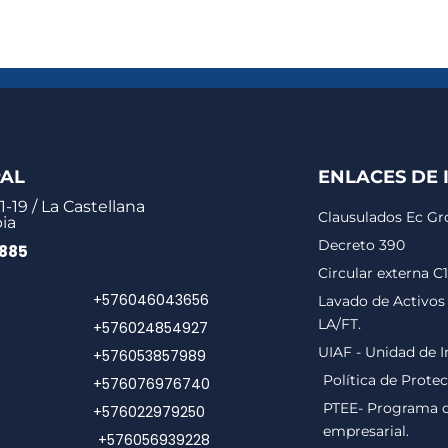
PAL
ENLACES DE 
1-19 / La Castellana
Clausulados Ec G
ia
Decreto 390
0885
Circular externa C
+576046043656
Lavado de Activos 
LA/FT.
+576024854927
UIAF - Unidad de I
+576053857989
Política de Prote
+576076976740
PTEE- Programa de
+576022979250
empresarial.
+576056939228