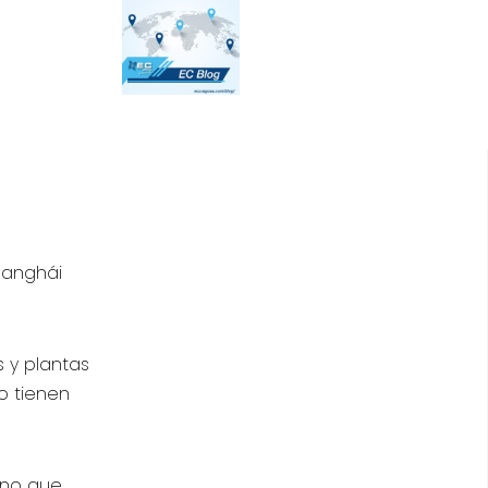
Shanghái
 y plantas
o tienen
ino que