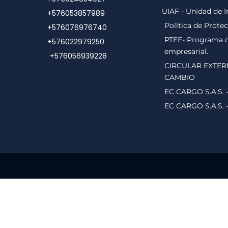
UIAF - Unidad de I
+576053857989
Política de Prote
+576076976740
PTEE- Programa de
+576022979250
empresarial.
+576056939228
CIRCULAR EXTER
CAMBIO
EC CARGO S.A.S. 
EC CARGO S.A.S. 