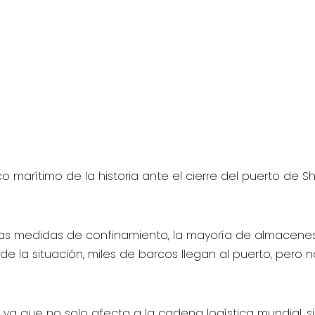
o marítimo de la historia ante el cierre del puerto de 
as medidas de confinamiento, la mayoría de almacenes
la situación, miles de barcos llegan al puerto, pero n
 ya que no solo afecta a la cadena logística mundial, s