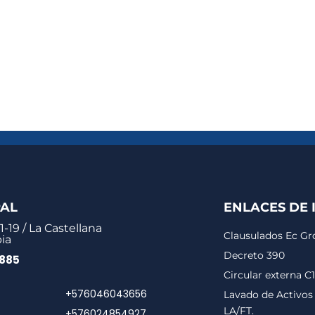
PAL
ENLACES DE 
1-19 / La Castellana
Clausulados Ec G
ia
Decreto 390
0885
Circular externa C
+576046043656
Lavado de Activos 
LA/FT.
+576024854927