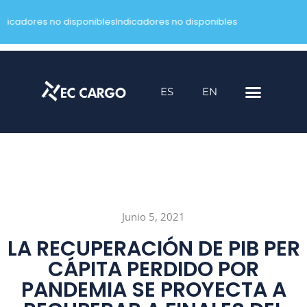
ndicadores no disponibles
Indicadores no disponibles
Saltar
al
contenido
ES
EN
Junio 5, 2021
LA RECUPERACIÓN DE PIB PER
CÁPITA PERDIDO POR
PANDEMIA SE PROYECTA A