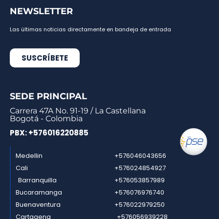
NEWSLETTER
Las últimas noticias directamente en bandeja de entrada
SUSCRÍBETE
SEDE PRINCIPAL
Carrera 47A No. 91-19 / La Castellana
Bogotá - Colombia
PBX: +576016220885
Medellin
+576046043656
Cali
+576024854927
Barranquilla
+576053857989
Bucaramanga
+576076976740
Buenaventura
+576022979250
Cartagena
+576056939228