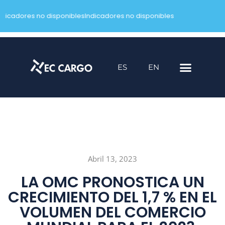
ndicadores no disponibles
Indicadores no disponibles
Saltar
al
contenido
ES
EN
Abril 13, 2023
LA OMC PRONOSTICA UN
CRECIMIENTO DEL 1,7 % EN EL
VOLUMEN DEL COMERCIO