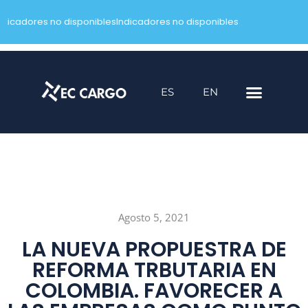
ndicadores no disponibles
Indicadores no disponibles
Saltar
al
contenido
ES
EN
Agosto 5, 2021
LA NUEVA PROPUESTRA DE
REFORMA TRBUTARIA EN
COLOMBIA. FAVORECER A