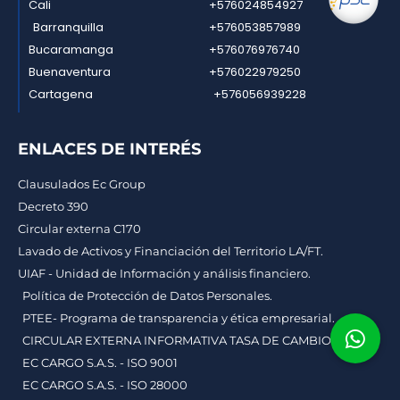
Cali
+576024854927
Barranquilla
+576053857989
Bucaramanga
+576076976740
Buenaventura
+576022979250
Cartagena
+576056939228
ENLACES DE INTERÉS
Clausulados Ec Group
Decreto 390
Circular externa C170
Lavado de Activos y Financiación del Territorio LA/FT.
UIAF - Unidad de Información y análisis financiero.
Política de Protección de Datos Personales.
PTEE- Programa de transparencia y ética empresarial.
CIRCULAR EXTERNA INFORMATIVA TASA DE CAMBIO
EC CARGO S.A.S. - ISO 9001
EC CARGO S.A.S. - ISO 28000