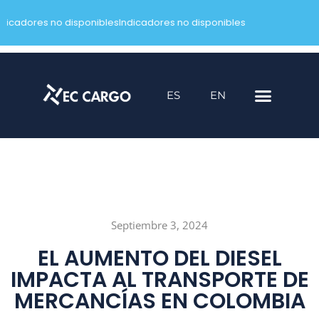
ndicadores no disponibles
Indicadores no disponibles
Saltar
al
contenido
ES
EN
Septiembre 3, 2024
EL AUMENTO DEL DIESEL
IMPACTA AL TRANSPORTE DE
MERCANCÍAS EN COLOMBIA