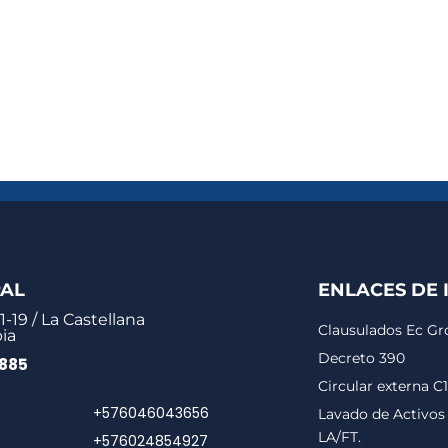
PAL
ENLACES DE 
1-19 / La Castellana
Clausulados Ec G
ia
Decreto 390
0885
Circular externa C
+576046043656
Lavado de Activos 
LA/FT.
+576024854927