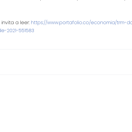
nvita a leer:
https://www.portafolio.co/economia/trm-d
e-2021-551583