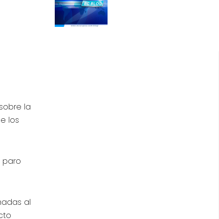
sobre la
e los
 paro
madas al
cto