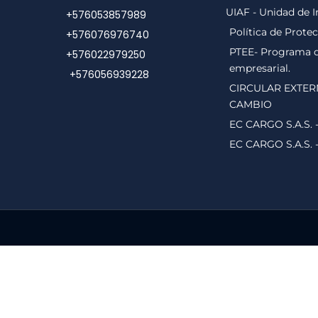
UIAF - Unidad de I
+576053857989
Política de Prote
+576076976740
PTEE- Programa de
+576022979250
empresarial.
+576056939228
CIRCULAR EXTER
CAMBIO
EC CARGO S.A.S. 
EC CARGO S.A.S. 