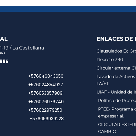
PAL
ENLACES DE 
1-19 / La Castellana
Clausulados Ec G
ia
Decreto 390
0885
Circular externa C
+576046043656
Lavado de Activos 
LA/FT.
+576024854927
UIAF - Unidad de I
+576053857989
Política de Prote
+576076976740
PTEE- Programa de
+576022979250
empresarial.
+576056939228
CIRCULAR EXTER
CAMBIO