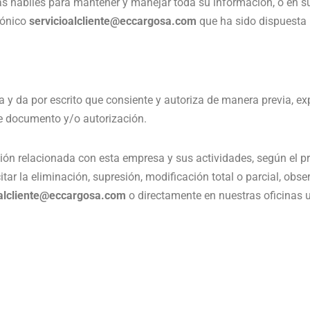
 hábiles para mantener y manejar toda su información, o en su 
rónico
servicioalcliente@eccargosa.com
que ha sido dispuesta p
 y da por escrito que consiente y autoriza de manera previa, e
te documento y/o autorización.
ción relacionada con esta empresa y sus actividades, según el 
tar la eliminación, supresión, modificación total o parcial, obs
oalcliente@eccargosa.com
o directamente en nuestras oficinas 