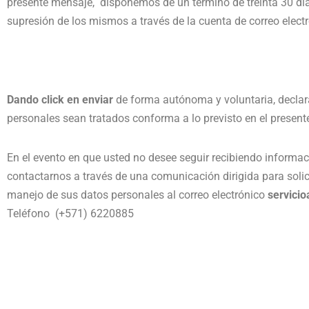
presente mensaje, disponemos de un termino de treinta 30 días
supresión de los mismos a través de la cuenta de correo elect
Dando click en enviar
de forma autónoma y voluntaria, declara
personales sean tratados conforma a lo previsto en el presen
En el evento en que usted no desee seguir recibiendo informa
contactarnos a través de una comunicación dirigida para solici
manejo de sus datos personales al correo electrónico
servici
Teléfono (+571) 6220885