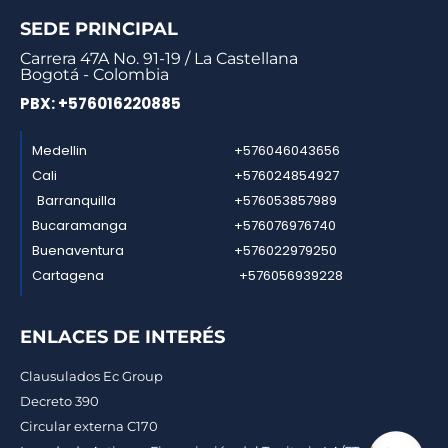
SEDE PRINCIPAL
Carrera 47A No. 91-19 / La Castellana
Bogotá - Colombia
PBX: +576016220885
Medellin
+576046043656
Cali
+576024854927
Barranquilla
+576053857989
Bucaramanga
+576076976740
Buenaventura
+576022979250
Cartagena
+576056939228
ENLACES DE INTERÉS
Clausulados Ec Group
Decreto 390
Circular externa C170