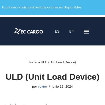
ndicadores no disponibles
Indicadores no disponibles
Saltar
al
contenido
ES
EN
Inicio
»
ULD (Unit Load Device)
ULD (Unit Load Device)
por
vektor
junio 15, 2024