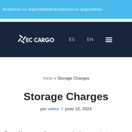
ndicadores no disponibles
Indicadores no disponibles
Saltar
al
contenido
ES
EN
Inicio
»
Storage Charges
Storage Charges
por
vektor
junio 15, 2024