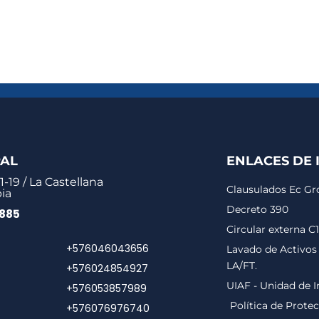
PAL
ENLACES DE 
1-19 / La Castellana
Clausulados Ec G
ia
Decreto 390
0885
Circular externa C
+576046043656
Lavado de Activos 
LA/FT.
+576024854927
UIAF - Unidad de I
+576053857989
Política de Prote
+576076976740