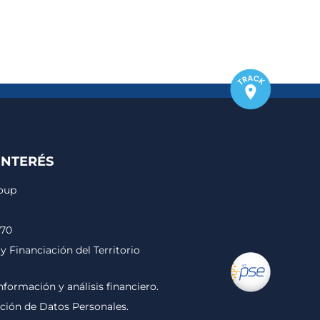
INTERÉS
roup
170
y Financiación del Territorio
nformación y análisis financiero.
cción de Datos Personales.