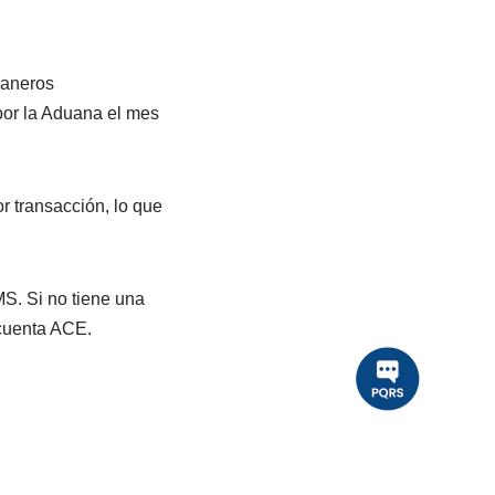
uaneros
por la Aduana el mes
r transacción, lo que
MS. Si no tiene una
 cuenta ACE.