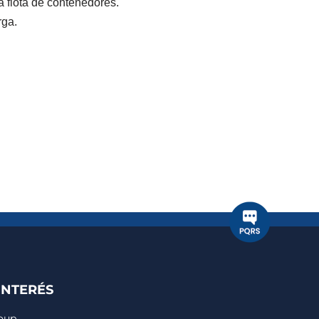
 flota de contenedores.
rga.
INTERÉS
roup