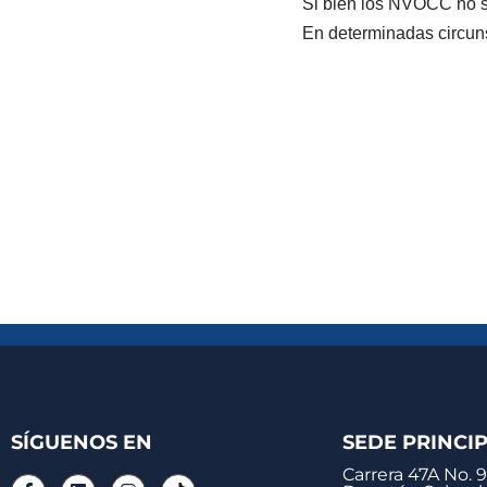
Si bien los NVOCC no s
En determinadas circun
SÍGUENOS EN
SEDE PRINCI
Carrera 47A No. 9