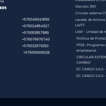
ia
Decreto 390
0885
Circular externa C
+576046043656
Lavado de Activos 
LA/FT.
+576024854927
UIAF - Unidad de I
+576053857989
Política de Prote
+576076976740
PTEE- Programa de
+576022979250
empresarial.
+576056939228
CIRCULAR EXTER
CAMBIO
EC CARGO S.A.S. 
EC CARGO S.A.S. 