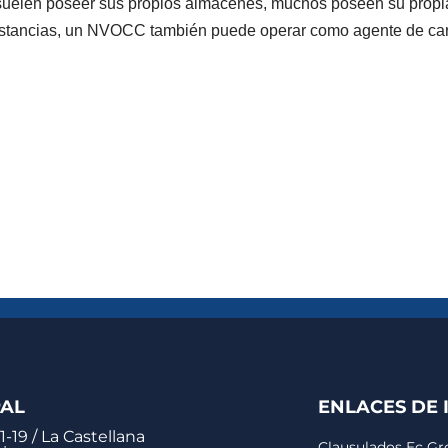
uelen poseer sus propios almacenes, muchos poseen su propia
stancias, un NVOCC también puede operar como agente de ca
PAL
ENLACES DE 
1-19 / La Castellana
Clausulados Ec G