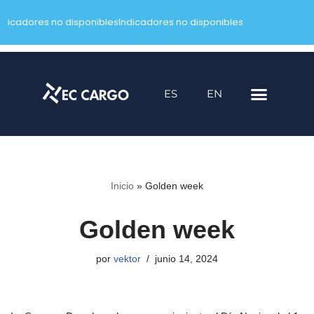
ndicadores no disponibles
Indicadores no disponibles
Saltar
al
contenido
ES
EN
Inicio
»
Golden week
Golden week
por
vektor
junio 14, 2024