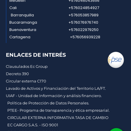
Medellin
+576046043656
Cali
+576024854927
Barranquilla
+576053857989
Bucaramanga
+576076976740
Buenaventura
+576022979250
Cartagena
+576056939228
ENLACES DE INTERÉS
Clausulados Ec Group
Decreto 390
Circular externa C170
Lavado de Activos y Financiación del Territorio LA/FT.
UIAF - Unidad de Información y análisis financiero.
Política de Protección de Datos Personales.
PTEE- Programa de transparencia y ética empresarial.
CIRCULAR EXTERNA INFORMATIVA TASA DE CAMBIO
EC CARGO S.A.S. - ISO 9001