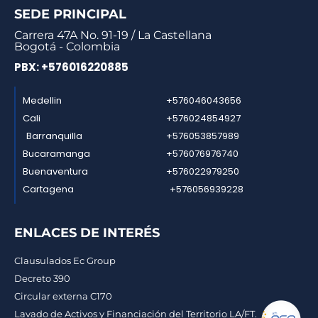
SEDE PRINCIPAL
Carrera 47A No. 91-19 / La Castellana
Bogotá - Colombia
PBX: +576016220885
Medellin
+576046043656
Cali
+576024854927
Barranquilla
+576053857989
Bucaramanga
+576076976740
Buenaventura
+576022979250
Cartagena
+576056939228
ENLACES DE INTERÉS
Clausulados Ec Group
Decreto 390
Circular externa C170
Lavado de Activos y Financiación del Territorio LA/FT.