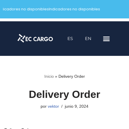
ndicadores no disponibles
Indicadores no disponibles
Saltar
al
contenido
ES
EN
Inicio
»
Delivery Order
Delivery Order
por
vektor
junio 9, 2024