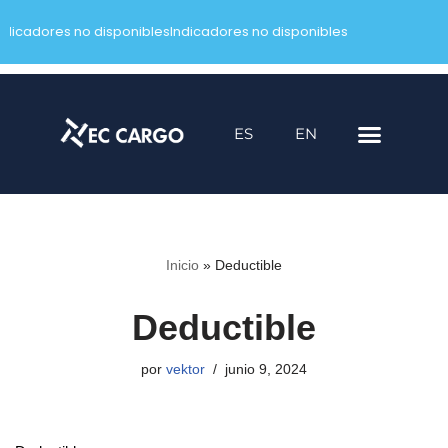
ndicadores no disponibles
Indicadores no disponibles
Saltar
al
contenido
ES
EN
Inicio
»
Deductible
Deductible
por
vektor
junio 9, 2024