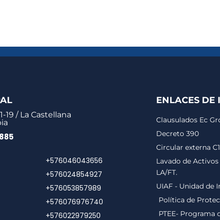
PAL
ENLACES DE 
1-19 / La Castellana
Clausulados Ec G
ia
Decreto 390
0885
Circular externa C
+576046043656
Lavado de Activos 
LA/FT.
+576024854927
UIAF - Unidad de I
+576053857989
Política de Prote
+576076976740
PTEE- Programa de
+576022979250