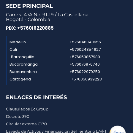
SEDE PRINCIPAL
Carrera 47A No. 91-19 / La Castellana
Bogotá - Colombia
PBX: +576016220885
Medellin
+576046043656
Cali
+576024854927
Barranquilla
+576053857989
Bucaramanga
+576076976740
Buenaventura
+576022979250
Cartagena
+576056939228
ENLACES DE INTERÉS
Clausulados Ec Group
Decreto 390
Circular externa C170
Lavado de Activos y Financiación del Territorio LA/FT.