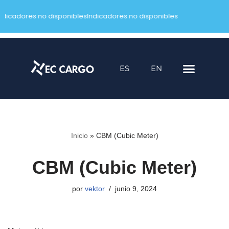
ndicadores no disponibles
Indicadores no disponibles
Saltar
al
contenido
ES
EN
Inicio
»
CBM (Cubic Meter)
CBM (Cubic Meter)
por
vektor
junio 9, 2024