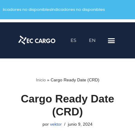
ndicadores no disponibles
Indicadores no disponibles
Saltar
al
contenido
ES
EN
Inicio
»
Cargo Ready Date (CRD)
Cargo Ready Date
(CRD)
por
vektor
junio 9, 2024