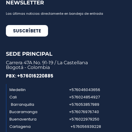
NEWSLETTER
Las últimas noticias directamente en bandeja de entrada
SUSCRÍBETE
SEDE PRINCIPAL
Carrera 47A No. 91-19 / La Castellana
Bogotá - Colombia
PBX: +576016220885
Medellin
+576046043656
Cali
+576024854927
Barranquilla
+576053857989
Bucaramanga
+576076976740
Buenaventura
+576022979250
Cartagena
+576056939228