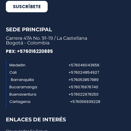
SUSCRÍBETE
SEDE PRINCIPAL
Carrera 47A No. 91-19 / La Castellana
Bogotá - Colombia
PBX: +576016220885
Medellin
+576046043656
Cali
+576024854927
Barranquilla
+576053857989
Bucaramanga
+576076976740
Buenaventura
+576022979250
Cartagena
+576056939228
ENLACES DE INTERÉS
Clausulados Ec Group